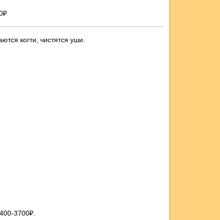
0₽
ются когти, чистятся уши.
400-3700₽.