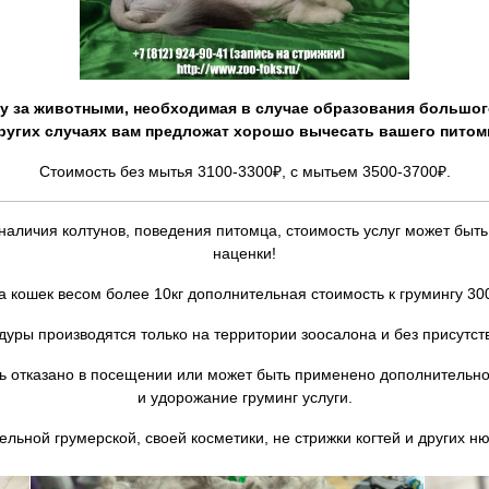
ду за животными, необходимая в случае образования большог
ругих случаях вам предложат хорошо вычесать вашего питом
Стоимость без мытья 3100-3300₽, с мытьем 3500-3700₽.
 наличия колтунов, поведения питомца, стоимость услуг может б
наценки!
а кошек весом более 10кг дополнительная стоимость к грумингу 30
дуры производятся только на территории зоосалона и без присутств
ь отказано в посещении или может быть применено дополнительно
и удорожание груминг услуги.
льной грумерской, своей косметики, не стрижки когтей и других н