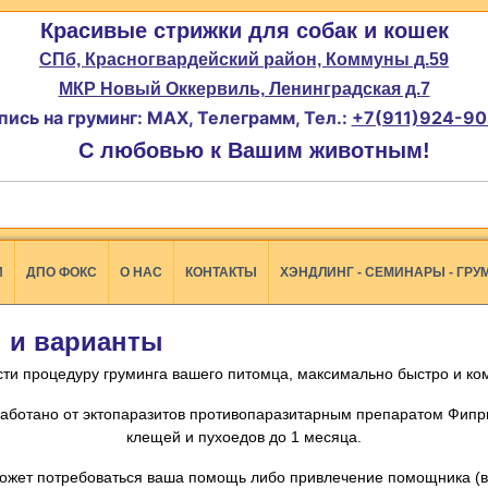
Красивые стрижки для собак и кошек
СПб, Красногвардейский район, Коммуны д.59
МКР Новый Оккервиль, Ленинградская д.7
пись на груминг: MAX, Телеграмм, Тел.:
+7(911)924-90
С любовью к Вашим животным!
И
ДПО ФОКС
О НАС
КОНТАКТЫ
ХЭНДЛИНГ - СЕМИНАРЫ - ГРУ
ы и варианты
ти процедуру груминга вашего питомца, максимально быстро и ко
аботано от эктопаразитов противопаразитарным препаратом Фиприс
клещей и пухоедов до 1 месяца.
может потребоваться ваша помощь либо привлечение помощника (в 